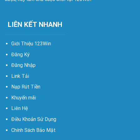
LIÊN KẾT NHANH
Giới Thiệu 123Win
Đăng Ký
Đăng Nhập
Link Tải
Nạp Rút Tiền
Khuyến mãi
Liên Hệ
Điều Khoản Sử Dụng
Chính Sách Bảo Mật