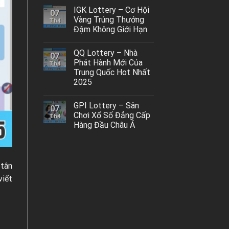
IGK Lottery – Cơ Hội
07
Vàng Trúng Thưởng
Th4
Đậm Không Giới Hạn
QQ Lottery – Nhà
07
Phát Hành Mới Của
Th4
Trung Quốc Hot Nhất
2025
GPI Lottery – Sân
07
Chơi Xổ Số Đẳng Cấp
Th4
Hàng Đầu Châu Á
 tân
viết