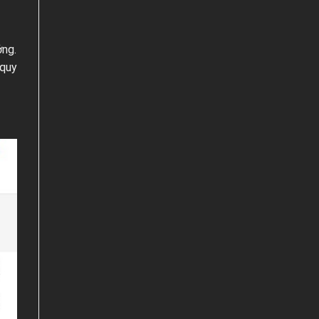
ởng.
 quy