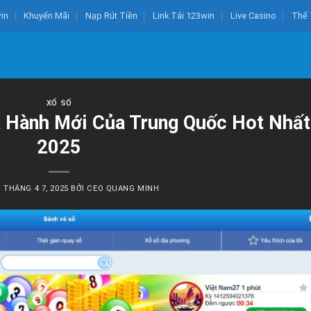
in
Khuyến Mãi
Nạp Rút Tiền
Link Tải 123win
Live Casino
Thể
XỔ SỐ
t Hành Mới Của Trung Quốc Hot Nhất
2025
O
THÁNG 4 7, 2025
BỞI
CEO QUANG MINH